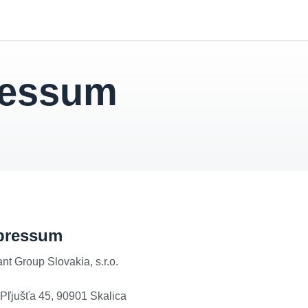
ressum
pressum
ant Group Slovakia, s.r.o.
.Pľjušťa 45, 90901 Skalica