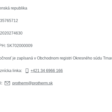
enská republika
 35765712
 2020274630
PH: SK702000009
očnosť je zapísaná v Obchodnom registri Okresného súdu Trnava,
nícka linka: 
+421 34 6966 166
: 
﻿protherm@protherm.sk