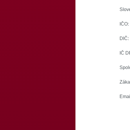
Slov
IČO:
DIČ:
IČ D
Spol
Zákaz
Email