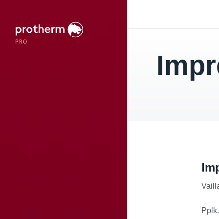
Imp
Im
Vaill
Pplk